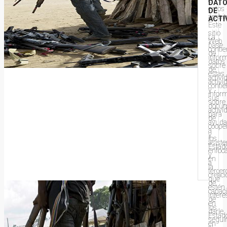
en
DAT
estos
SOB
DE
ámbit
ACTI
Este
EL
sitio
La
Web
base
conti
PRO
de
infor
datos
sobre
de
estas
activi
activi
conti
y
infor
sus
sobre
docu
activi
para
de
ayuda
coope
a
y
los
asiste
Estad
enfoc
y
en
a
la
tercer
creaci
que
de
estén
capac
inter
de
en
los
darle
Estad
segui
en