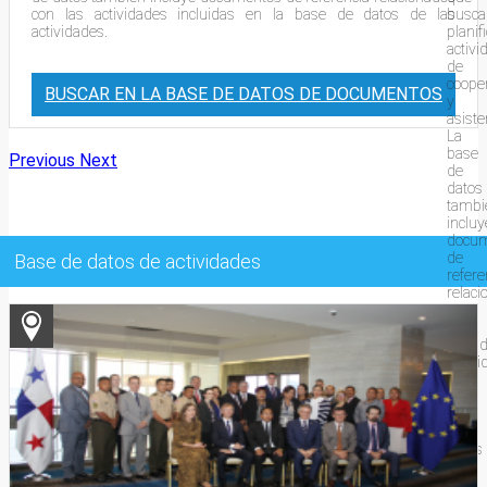
con las actividades incluidas en la base de datos de las
busca
actividades.
planif
activi
de
coope
BUSCAR EN LA BASE DE DATOS DE DOCUMENTOS
y
asiste
La
base
Previous
Next
de
datos
tambi
incluy
docu
de
Base de datos de actividades
refere
relac
con
las
activi
inclui
en
la
base
de
datos
de
las