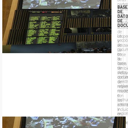
parte
BASE
inter
DE
que
DAT
busca
DE
planif
DOC
activi
de
La
coope
secci
y
de
asiste
docu
La
en
base
la
de
base
datos
de
tambi
datos
incluy
conti
docu
direct
de
regla
refere
mode
relac
e
con
instr
las
intern
activi
y
inclui
regio
en
que
la
pued
base
ser
de