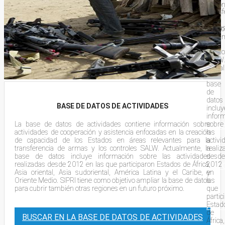
la
regio
transf
en
de
un
arma
futuro
y
próxi
los
contro
SALW.
BUS
Actua
la
base
EN
de
datos
LA
BASE DE DATOS DE ACTIVIDADES
incluy
infor
La base de datos de actividades contiene información sobre
sobre
BAS
actividades de cooperación y asistencia enfocadas en la creación
las
de capacidad de los Estados en áreas relevantes para la
activi
DE
transferencia de armas y los controles SALW. Actualmente, la
realiz
base de datos incluye información sobre las actividades
desde
realizadas desde 2012 en las que participaron Estados de África,
2012
DAT
Asia oriental, Asia sudoriental, América Latina y el Caribe, y
en
Oriente Medio. SIPRI tiene como objetivo ampliar la base de datos
las
DE
para cubrir también otras regiones en un futuro próximo.
que
partic
Estad
ACT
de
BUSCAR EN LA BASE DE DATOS DE ACTIVIDADES
África,