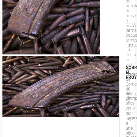
de
transf
de
arma
o
SALW
(arma
peque
arma
ligeras
La
entra
en
vigor
SOBR
del
EL
Trata
PROY
de
Comer
En
de
los
Arma
últim
(TCA)
años,
en
se
2014
han
dio
llevad
lugar
a
a
cabo
una
un
serie