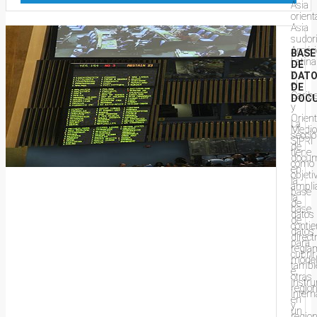
Asia
orienta
Asia
sudori
Améri
BASE
Latina
DE
y
DAT
el
DE
Caribe
DOC
y
Orien
La
Medio
secci
SIPRI
de
tiene
docu
como
en
objeti
la
ampli
base
la
de
base
datos
de
conti
datos
direct
para
regla
cubrir
mode
tambi
e
otras
instr
regio
intern
en
y
un
regio