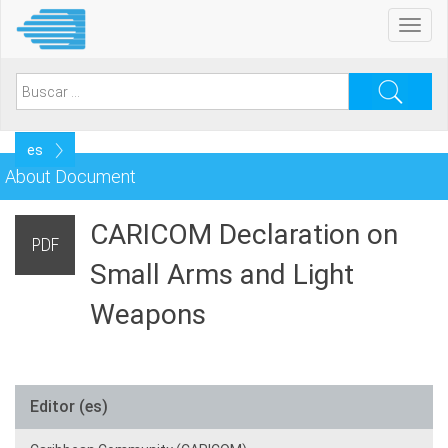
Pasar
Toggl
al
navig
contenido
principal
Search
for:
Select
your
About Document
language
CARICOM Declaration on
PDF
Small Arms and Light
Weapons
Editor (es)