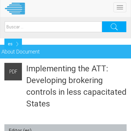
Pasar
Toggl
al
navig
contenido
principal
Search
for:
Select
your
About Document
language
Implementing the ATT:
PDF
Developing brokering
controls in less capacitated
States
Editor (es)