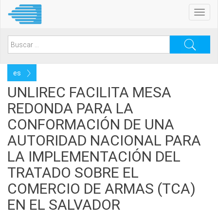
Pasar
Toggl
al
navig
contenido
principal
Search
for:
Select
your
UNLIREC FACILITA MESA
language
REDONDA PARA LA
CONFORMACIÓN DE UNA
AUTORIDAD NACIONAL PARA
LA IMPLEMENTACIÓN DEL
TRATADO SOBRE EL
COMERCIO DE ARMAS (TCA)
EN EL SALVADOR