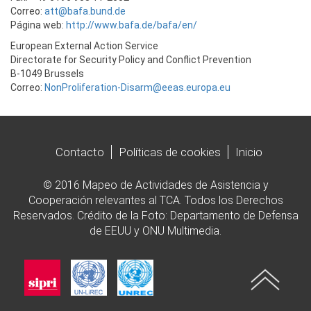
Correo:
att@bafa.bund.de
Página web:
http://www.bafa.de/bafa/en/
European External Action Service
Directorate for Security Policy and Conflict Prevention
B-1049 Brussels
Correo:
NonProliferation-Disarm@eeas.europa.eu
Contacto
Políticas de cookies
Inicio
© 2016 Mapeo de Actividades de Asistencia y
Cooperación relevantes al TCA. Todos los Derechos
Reservados. Crédito de la Foto: Departamento de Defensa
de EEUU y ONU Multimedia.
Imagen
Imagen
Imagen