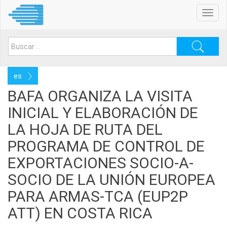
Pasar
Toggl
al
navig
contenido
principal
Search
for:
Select
your
BAFA ORGANIZA LA VISITA
language
INICIAL Y ELABORACIÓN DE
LA HOJA DE RUTA DEL
PROGRAMA DE CONTROL DE
EXPORTACIONES SOCIO-A-
SOCIO DE LA UNIÓN EUROPEA
PARA ARMAS-TCA (EUP2P
ATT) EN COSTA RICA